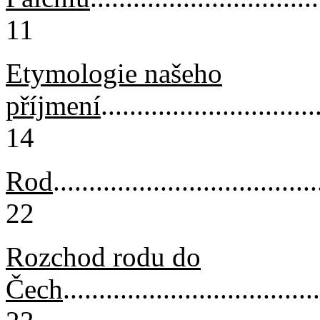
11
Etymologie našeho
příjmení
..............................
14
Rod
.....................................
22
Rozchod rodu do
Čech
....................................