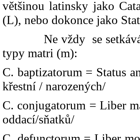
většinou latinsky jako Cat
(L), nebo dokonce jako Stat
Ne vždy se setkáváte d
typy matri (m):
C. baptizatorum = 
křestní / narozených/
C. conjugatorum = Li
oddací/sňatků/
C. defunctorum = 