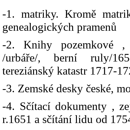
-1. matriky. Kromě matri
genealogických pramenů
-2. Knihy pozemkové , 
/urbáře/, berní ruly/16
tereziánský katastr 1717-17
-3. Zemské desky české, mo
-4. Sčítací dokumenty , z
r.1651 a sčítání lidu od 175