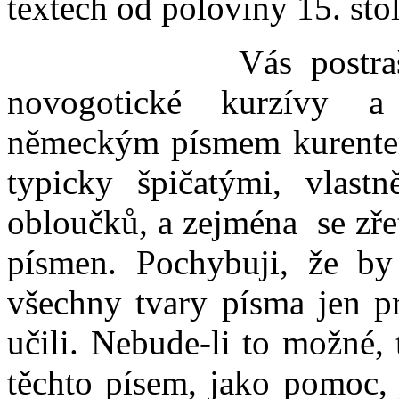
textech od poloviny 15. stol
Vás postraší však
novogotické kurzívy a 
německým písmem kurentem 
typicky špičatými, vlast
obloučků, a zejména se zř
písmen. Pochybuji, že by
všechny tvary písma jen p
učili. Nebude-li to možné, 
těchto písem, jako pomoc, j