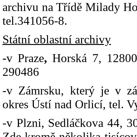
archivu na Třídě Milady Ho
tel.341056-8.
Státní oblastní archivy
-
v Praze
,
Horská 7, 12800
290486
-v Zámrsku, který je v z
okres Ústí nad Orlicí, tel.
-v Plzni, Sedláčkova 44, 30
Zde kromě několika tisícov