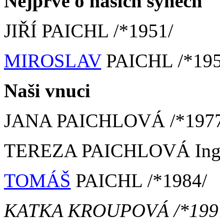
Nejprve o našich synech
JIŘÍ PAICHL /*1951/
MIROSLAV
PAICHL /*195
Naši vnuci
JANA PAICHLOVÁ /*1977
TEREZA PAICHLOVÁ Ing.
TOMÁŠ
PAICHL /*1984/
KATKA KROUPOVÁ /*199