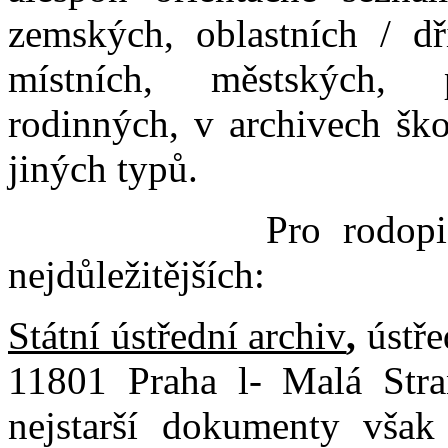
zemských, oblastních / dř
místních, městských, p
rodinných, v archivech ško
jiných typů.
Pro rodopis našic
nejdůležitějších:
Státní ústřední archiv
,
ústře
11801 Praha l- Malá Stran
nejstarší dokumenty však