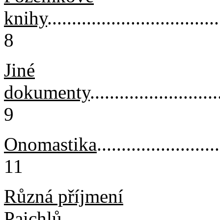
knihy
...................................
8
Jiné
dokumenty
..........................
9
Onomastika
.........................
11
Různá příjmení
Paichlů
................................