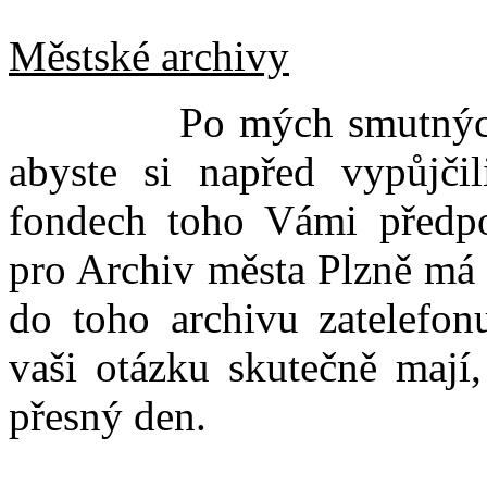
Městské archivy
Po mých smutných zk
abyste si napřed vypůjči
fondech toho Vámi předp
pro Archiv města Plzně má 
do toho archivu zatelefon
vaši otázku skutečně mají,
přesný den.