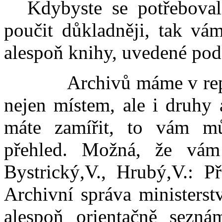
Kdybyste se potřebova
poučit důkladněji, tak vá
alespoň knihy, uvedené po
Archivů máme v republi
nejen místem, ale i druhy 
máte zamířit, to vám mů
přehled. Možná, že vám 
Bystrický,V., Hrubý,V.: P
Archivní správa ministers
alespoň orientačně sezná