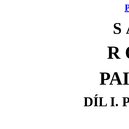
P
S 
R 
PA
DÍL I