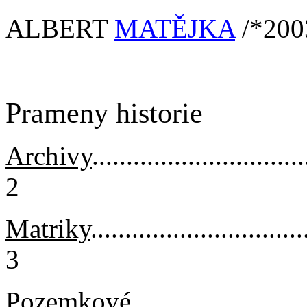
ALBERT
MATĚJKA
/*200
Prameny historie
Archivy
...............................
2
Matriky
...............................
3
Pozemkové