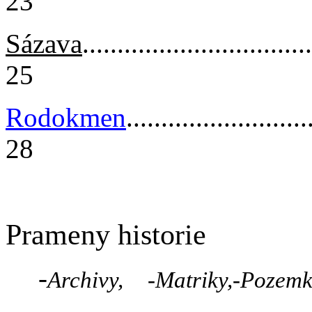
23
Sázava
.................................
25
Rodokmen
..........................
28
Prameny historie
-
Archivy, -Matriky,-Po