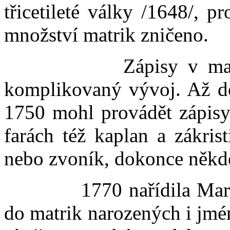
třicetileté války /1648/, p
množství matrik zničeno.
Zápisy v matrikách
komplikovaný vývoj. Až do
1750 mohl provádět zápisy
farách též kaplan a zákrist
nebo zvoník, dokonce někde
1770 nařídila Marie Te
do matrik narozených i jmé