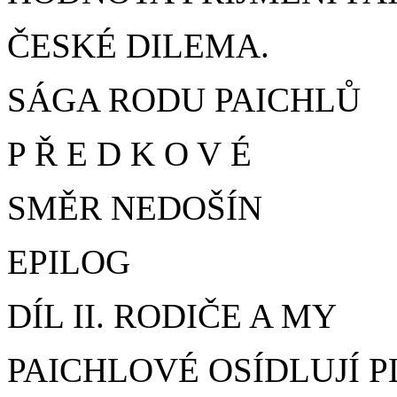
ČESKÉ DILEMA.
SÁGA RODU PAICHLŮ
P Ř E D K O V É
SMĚR NEDOŠÍN
EPILOG
DÍL II. RODIČE A MY
PAICHLOVÉ OSÍDLUJÍ 