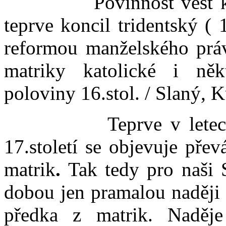
Povinnost vést knihy 
teprve koncil tridentský ( 
reformou manželského práv
matriky katolické i něk
poloviny 16.stol. / Slaný, K
Teprve v letech čtyř
17.století se objevuje přev
matrik
.
Tak tedy pro naši
dobou jen pramalou naději 
předka z matrik. Naděj