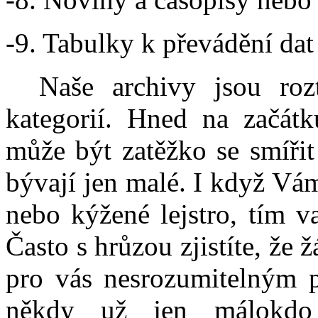
-9. Tabulky k převádění da
Naše archivy jsou roz
kategorií. Hned na začát
může být zatěžko se smířit
bývají jen malé. I když Vá
nebo kýžené lejstro, tím v
Často s hrůzou zjistíte, že
pro vás nesrozumitelným 
někdy už jen málokdo r