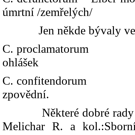
úmrtní /zemřelých/
Jen někde bývaly vedeny
C. proclam
ohlášek
C. confite
zpovědní.
Některé dobré rady o m
Melichar R. a kol.:Sborn