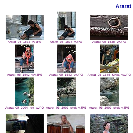
Ararat
Ararat_05_1533_yy.JPG
Ararat_05_1534_y.JPG
Ararat_05_1535_yy.JPG
Ararat_05_1542_yyy.JPG
Ararat_05_1543_yy.JPG
Ararat_05_1545_Kytka_yy.JPG
Ararat_05_2004_raft_y.JPG
Ararat_05_2007_skok_y.JPG
Ararat_05_2009_skok_y.JPG