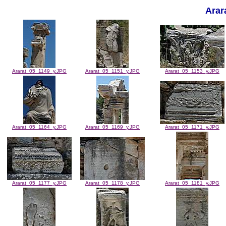
Arar
Ararat_05_1149_y.JPG
Ararat_05_1151_y.JPG
Ararat_05_1153_y.JPG
Ararat_05_1164_y.JPG
Ararat_05_1169_y.JPG
Ararat_05_1171_y.JPG
Ararat_05_1177_y.JPG
Ararat_05_1178_y.JPG
Ararat_05_1181_y.JPG