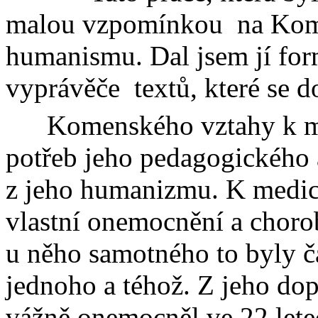
malou vzpomínkou
na Kom
humanismu. Dal jsem jí fo
vyprávěče
textů, které se 
Komenského vztahy k me
potřeb jeho pedagogického a
z jeho humanizmu. K medicin
vlastní onemocnění a choro
u něho samotného to byly ča
jednoho a téhož. Z jeho do
vážně onemocněl ve 22 lete