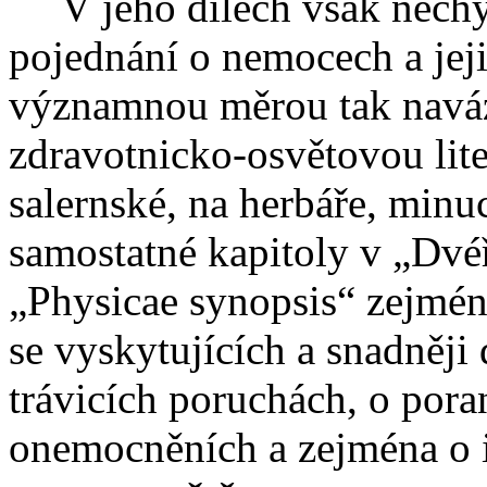
V jeho dílech však nech
pojednání o nemocech a jej
významnou měrou tak naváz
zdravotnicko-osvětovou lite
salernské
, na herbáře,
minuc
samostatné kapitoly v „Dvé
„
Physicae
synopsis
“ zejmén
se vyskytujících a snadněji
trávicích poruchách, o pora
onemocněních a zejména o 