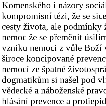
Komenského i názory sociáln
kompromisní
tézi
, že se si
cesty života, ale podmínky 
nemoc že se přeměnit úsilí
vzniku nemoci z vůle Boží 
široce koncipované prevence
nemocí ze špatné životosprá
dogmatikům si našel pod vl
vědecké a náboženské pravdy
hlásání prevence a protiepi