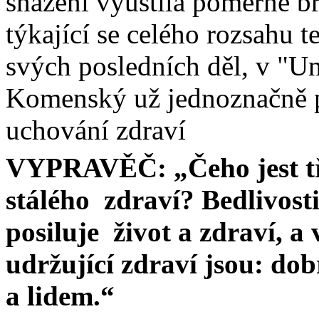
snažení vyústila poměrně b
týkající se celého rozsahu 
svých posledních děl, v "
U
Komenský už jednoznačně 
uchování zdraví
VYPRAVĚČ: „Čeho jest tř
stálého
zdraví?
Bedlivost
posiluje
život a zdraví, a
udržující zdraví jsou: do
a lidem.“