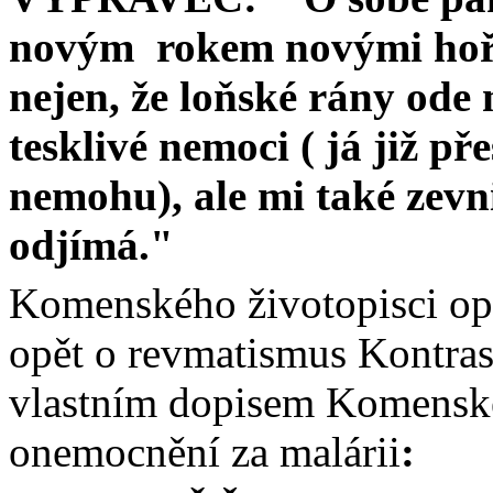
novým
rokem novými hoř
nejen, že loňské rány ode
tesklivé nemoci ( já již př
nemohu), ale mi také zevn
odjímá."
Komenského životopisci opě
opět o revmatismus Kontras
vlastním dopisem Komenské
onemocnění za malárii
: