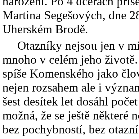
narození. Po 4 dcerách přiš
Martina
Segešových
, dne 
Uherském Brodě.
Otazníky nejsou jen v mís
mnoho v celém jeho životě.
spíše Komenského jako člov
nejen rozsahem ale i význa
šest desítek let dosáhl počet
možná, že se ještě některé 
bez pochybností, bez otazn