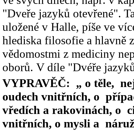
"Dveře jazyků otevřené". Ta
uložené v
Halle
, píše ve ví
hlediska filosofie a hlavně 
vědomostmi z mediciny nepř
oborů.
V díle "Dvéře jazyk
VYPRAVĚČ:
„ o těle,
ne
oudech
vnitřních, o
přípa
vředích
a rakovinách, o
c
vnitřních, o mysli a
náruž