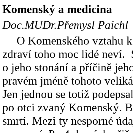
Komenský a
medicina
Doc.MUDr.Přemysl Paichl
O Komenského vztahu k m
zdraví toho moc lidé neví.
o jeho stonání a příčině jeh
pravém jméně tohoto veliká
Jen jednou se totiž podeps
po otci zvaný Komenský. By
smrtí. Mezi ty nesporné úda