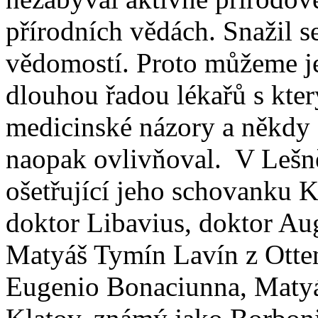
přírodních vědách. Snažil s
vědomostí. Proto můžeme je
dlouhou řadou lékařů s kter
medicinské názory a někdy 
naopak ovlivňoval.
V
Lešn
ošetřující jeho schovanku K
doktor
Libavius
, doktor Au
Matyáš
Tymín
Lavín
z
Otte
Eugenio
Bonaciunna
, Maty