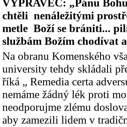
VYPRAVĚČ: „Pánu Bohu p
chtěli
nenáležitými prost
metle
Boží se brániti... pi
službám Božím chodívat a
Na obranu Komenského však
university tehdy skládali p
říká „ Remedia
certa
advers
nemáme žádný lék proti mo
neodporujme zlému doslova
aby zamezili lidem v tradi