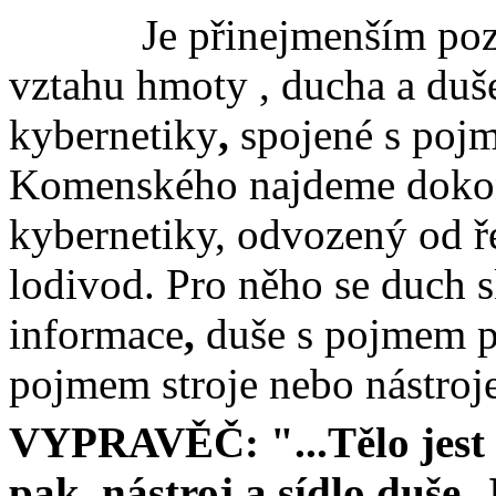
Je přinejmenším poz
vztahu hmoty , ducha a duš
kybernetiky
,
spojené s pojm
Komenského najdeme dokonc
kybernetiky, odvozený od
lodivod. Pro něho se duch 
informace
,
duše s pojmem p
pojmem stroje nebo nástroje
VYPRAVĚČ: "...Tělo jest n
pak
nástroj a sídlo duše. 