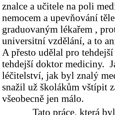
znalce a učitele na poli me
nemocem a upevňování těle
graduovaným lékařem , prot
universitní vzdělání, a to a
A přesto udělal pro tehdejš
tehdejší doktor mediciny.
J
léčitelství, jak byl znalý me
snažil už školákům vštípit 
všeobecně jen málo.
Tato práce, která by