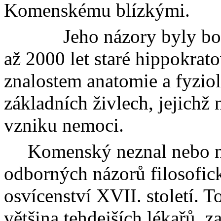
Komenskému blízkými.
Jeho názory byly bo
až 2000 let staré
hippokrat
znalostem anatomie a fyziol
základních živlech, jejich
vzniku nemoci.
Komenský neznal nebo n
odborných názorů filosofic
osvícenství XVII. století. T
většina tehdejších lékařů, 