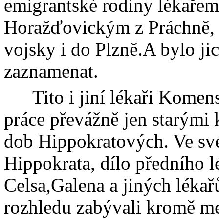
emigrantské rodiny lékaře
Horažďovickým z Práchně, k
vojsky i do Plzně.A bylo jic
zaznamenat.
Tito i jiní lékaři Kome
práce převážně jen starými
dob Hippokratových. Ve své
Hippokrata, dílo předního 
Celsa
,
Galena
a jiných lékař
rozhledu zabývali kromě me