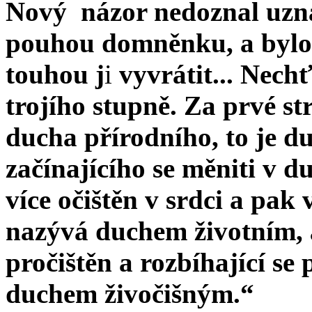
Nový
názor nedoznal uz
pouhou domněnku, a bylo 
touhou j
i
vyvrátit... Nechť
trojího stupně. Za prvé s
ducha přírodního, to je d
začínajícího se měniti v 
více očištěn v srdci a pak 
nazývá duchem životním,
pročištěn a rozbíhající se
duchem živočišným.“