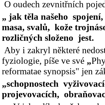
O
oudech
zevnitřních poje
„ jak těla našeho
spojení,
masa, svalů,
kože
trojnás
rozličných složeno
jest.
Aby i zakryl některé nedos
fyziologie, píše ve své
„
Phy
reformatae
synopsis
" jen zá
„schopnostech
vyživovací
projevovacích
,
obraňovac