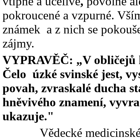
vtipné a učelivé
,
povolné ale
pokroucené a vzpurné. Všíma
známek
a z nich se pokouš
zájmy.
VYPRAVĚČ: „V obličejů lí
Čelo
úzké svinské jest, v
povah,
zvraskalé
ducha st
hněvivého znamení,
vyvra
ukazuje."
Vědecké medicinské