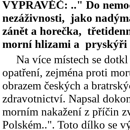
VYPRAVĚČ: .." Do nemo
nezáživnosti,
jako nadýmá
zánět a horečka,
třetiden
morní
hlizami
a
pryskýři s
Na více místech se dotk
opatření, zejména proti mor
obrazem českých a bratrský
zdravotnictví. Napsal doko
morním nakažení z příčin z
Polském..". Toto dílko se vý