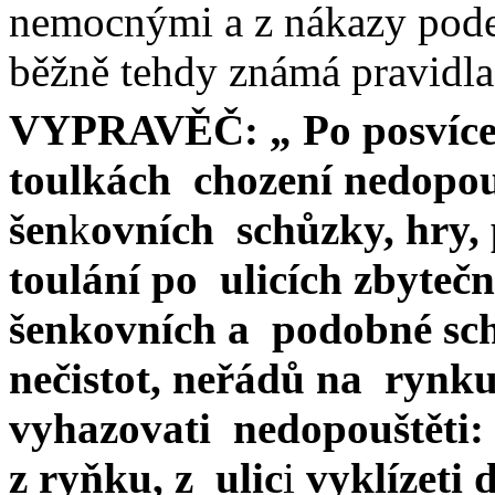
nemocnými a z nákazy pode
běžně tehdy známá pravidla
VYPRAVĚČ: „ Po posvícen
toulkách
chození nedopou
šen
k
ovních
schůzky, hry, 
toulání po
ulicích zbytečn
šenkovních a
podobné sch
nečistot, neřádů na
rynku,
vyhazovati
nedopouštěti: 
z ryňku, z
ulic
i
vyklízeti 