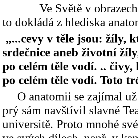
Ve Světě v obrazech
to dokládá z hlediska anat
„...
cevy
v těle jsou: žíly, 
srdečnice aneb životní žíly,
po celém těle vodí. .. čivy,
po celém těle vodí. Toto tr
O anatomii se zajímal už
prý sám navštívil slavné T
universitě. Proto mnohé své 
ve svých dílech, např. v k