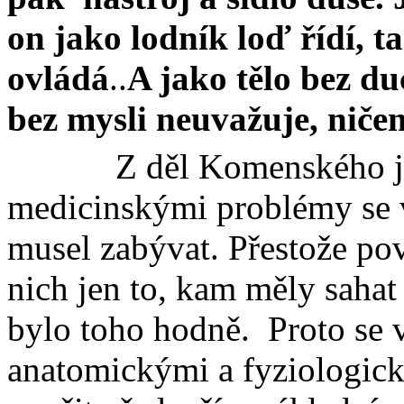
on jako lodník loď řídí, t
ovládá
..
A jako tělo bez du
bez mysli neuvažuje, niče
Z děl Komenského je
medicinskými
problémy se 
musel zabývat. Přestože po
nich jen to, kam měly saha
bylo toho hodně.
Proto se 
anatomickými a fyziologick