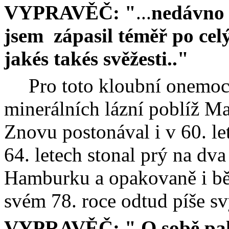
VYPRAVĚČ: "
...
nedávno 
jsem
zápasil téměř po celý
jakés takés svěžesti.."
Pro toto kloubní onemoc
minerálních lázní poblíž M
Znovu postonával i v 60. le
64. letech stonal prý na dv
Hamburku a opakovaně i b
svém 78. roce odtud píše s
VYPRAVĚČ: " O sobě pak o