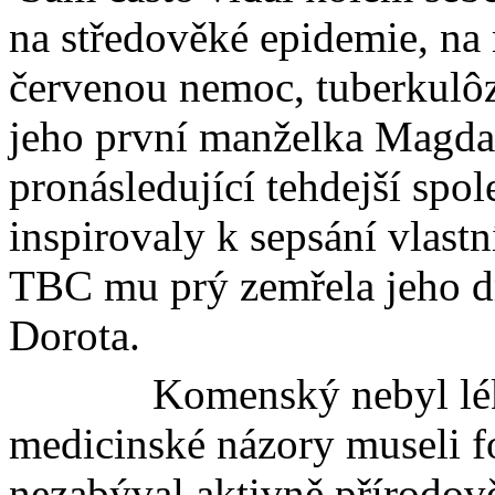
na středověké epidemie, na
červenou nemoc,
tuberkulô
jeho první manželka Magda
pronásledující tehdejší spol
inspirovaly k sepsání vlast
TBC mu prý zemřela jeho 
Dorota.
Komenský nebyl léka
medicinské názory museli fo
nezabýval aktivně přírodo