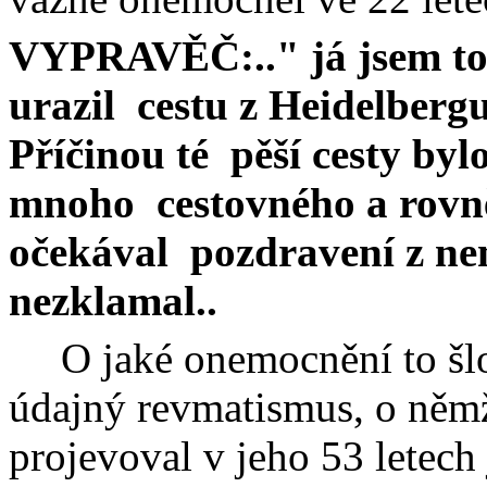
VYPRAVĚČ:.." já jsem toti
urazil
cestu z Heidelberg
Příčinou té
pěší cesty byl
mnoho
cestovného a rov
očekával
pozdravení z nem
nezklamal..
O jaké onemocnění to šl
údajný revmatismus, o němž
projevoval v jeho 53 letec