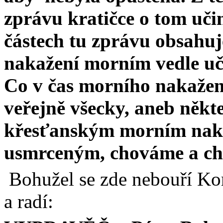
zprávu kratičce o tom učini
částech tu zprávu obsahu
nakažení morním vedle uč
Co v čas morního nakažení
veřejně všecky, aneb někt
křesťanským morním nak
usmrceným, chováme a ch
Bohužel se zde nebouří Kom
a radí: