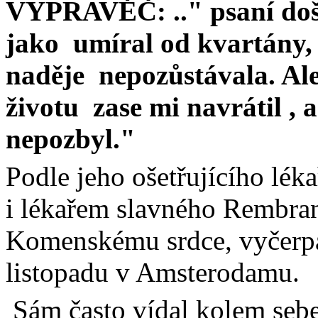
VYPRAVĚČ: .." psaní doš
jako
umíral od kvartány, 
naděje
nepozůstávala. Ale
životu
zase mi navrátil , 
nepozbyl."
Podle jeho ošetřujícího lék
i lékařem slavného
Rembran
Komenskému srdce, vyčerpa
listopadu v Amsterodamu.
Sám často vídal kolem seb