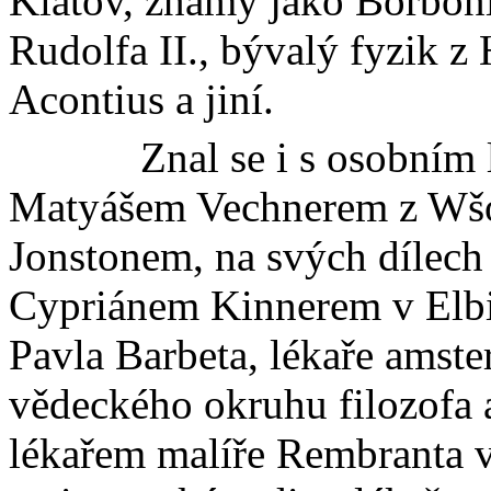
Klatov, známý jako
Borbon
Rudolfa II., bývalý fyzik 
Acontius
a jiní.
Znal se i s osobním 
Matyášem
Vechnerem
z
Wš
Jonstonem
, na svých dílech
Cypriánem
Kinnerem
v
Elb
Pavla
Barbeta
, lékaře amste
vědeckého okruhu filozofa
lékařem malíře
Rembranta