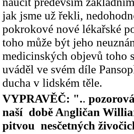
naučit především základním
jak jsme už řekli, nedohod
pokrokové nové lékařské po
toho může být jeho neuznání
medicinských objevů toho s
uváděl ve svém díle
Pansop
ducha v lidském těle.
VYPRAVĚČ:
".
.
pozorová
naší
době A
n
gličan Will
pitvou
nesčetných živočic