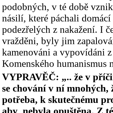
podobných, v té době vznika
násilí, které páchali domác
podezřelých z nakažení. I če
vražděni, byly jim zapalová
kamenováni a vypovídáni z 
Komenského humanismus na
VYPRAVĚČ: „.. že v příči
se chování v ní mnohých, ž
potřeba, k skutečnému pr
aby
nebyla opuštěna. Z té