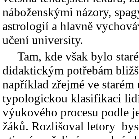
náboženskými názory,
spag
astrologií a hlavně vycho
učení university.
Tam, kde však bylo star
didaktickým potřebám bližší,
například zřejmé ve starém u
typologickou klasifikaci li
výukového procesu podle j
žáků. Rozlišoval letory
bys