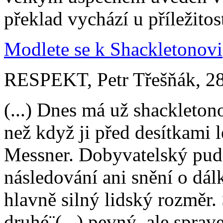
překlad vychází u příležito
Modlete se k Shackletonovi
RESPEKT, Petr Třešňák, 2
(...) Dnes má už shackleton
než když ji před desítkami l
Messner. Dobyvatelský pud 
následování ani snění o dálk
hlavně silný lidský rozměr
druhé¨(...),pevný, ale sprav