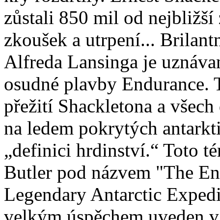
zůstali 850 mil od nejbližší
zkoušek a utrpení... Brilan
Alfreda Lansinga je uznáva
osudné plavby Endurance. T
přežití Shackletona a všech
na ledem pokrytých antarkt
„definici hrdinství.“ Toto 
Butler pod názvem "The End
Legendary Antarctic Expedi
velkým úspěchem uveden v 