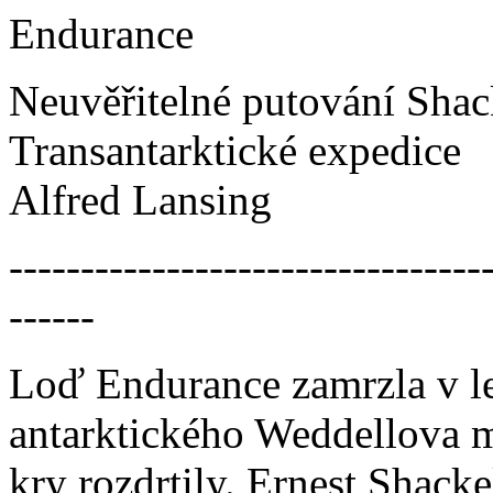
Endurance
Neuvěřitelné putování Sha
Transantarktické expedice
Alfred Lansing
---------------------------------
------
Loď Endurance zamrzla v l
antarktického Weddellova mo
kry rozdrtily. Ernest Shack