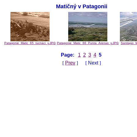
Matičný v Patagonii
Patagonie_Matic_65_tucnaci_y.JPG
Patagonie_Matic_66_Punta_Arenas_y.JPG
Santiago_M
Page:
1
2
3
4
5
[
Prev
] [
Next
]