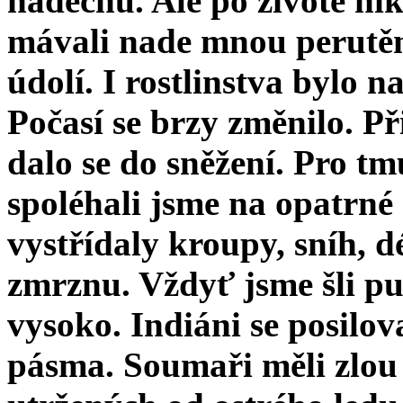
nádechu. Ale po životě ni
mávali nade mnou perutěm
údolí. I rostlinstva bylo 
Počasí se brzy změnilo. Př
dalo se do sněžení. Pro tm
spoléhali jsme na opatrné
vystřídaly kroupy, sníh, d
zmrznu. Vždyť jsme šli pu
vysoko. Indiáni se posilov
pásma. Soumaři měli zlou 