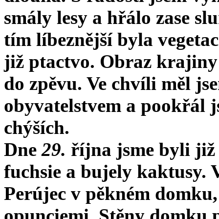
smály lesy a hřálo zase sl
tím líbeznější byla vegeta
již ptactvo. Obraz krajiny
do zpěvu. Ve chvíli měl jse
obyvatelstvem a pookřál js
chýších.
Dne
29.
října jsme byli j
fuchsie a bujely kaktusy.
Perújec v pěkném domku,
opunciemi. Stěny domku po