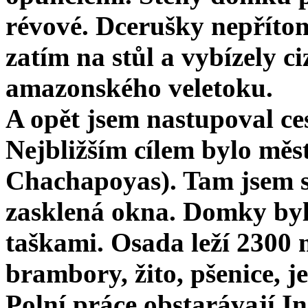
révové. Dcerušky nepříto
zatím na stůl a vybízely c
amazonského veletoku.
A opět jsem nastupoval ces
Nejbližším cílem bylo měs
Chachapoyas). Tam jsem s
zasklená okna. Domky byl
taškami. Osada leží 2300 m
brambory, žito, pšenice, je
Polní práce obstarávají I