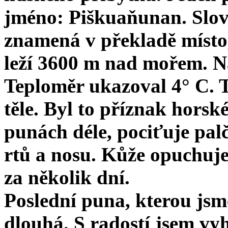
jméno: Piškuaňunan. Slovo
znamená v překladě místo,
leží 3600 m nad mořem. Na
Teploměr ukazoval 4° C. Té
těle. Byl to příznak horsk
punách déle, pociťuje palč
rtů a nosu. Kůže opuchuje
za ně­kolik dní.
Poslední puna, kterou jsme
dlouhá. S radostí jsem vyh