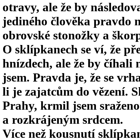
otravy, ale že by následov
jediného člověka pravdo­ 
obrovské stonožky a škorp
O sklípkanech se ví, že p
hnízdech, ale že by číhali
jsem. Pravda je, že se vr
li je zajatcům do vězení. S
Prahy, krmil jsem sraženo
a rozkrá­jeným srdcem.
Více než kousnutí sklípka