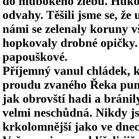
do hlubokého žlebu. Huko
odvahy. Těšili jsme se, že
námi se zelenaly koruny v
hopkovaly drobné opičky. S
papouškové.
Příjemný vanul chládek, k
proudu zvaného Řeka pum. 
jak obrovští hadi a bráni
velmi neschůdná. Nikdy j
krkolomnější jako ve dnech