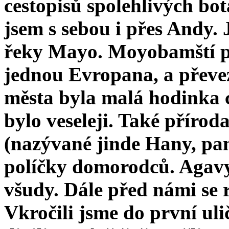
cestopisů spolehlivých bot
jsem s sebou i přes Andy.
řeky Mayo. Moyobamští přev
jednou Evropana, a převez
města byla malá hodinka ce
bylo veseleji. Také přírod
(nazývané jinde Hany, pamp
políčky domorodců. Agavy 
všudy. Dále před námi se 
Vkročili jsme do první ulič