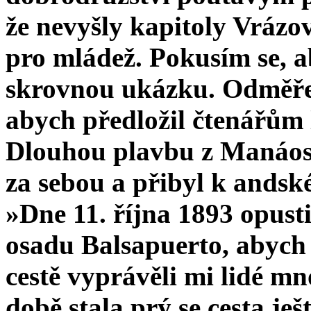
že nevyšly kapitoly Vráz
pro mládež. Po­kusím se, 
skrovnou ukázku. Odměřen
abych předložil čtenářům 
Dlouhou plavbu z Manáos
za sebou a přibyl k ands
»Dne 11. října 1893 opusti
osadu Balsapuerto, abych 
cestě vyprávěli mi lidé m
době stala prý se cesta j