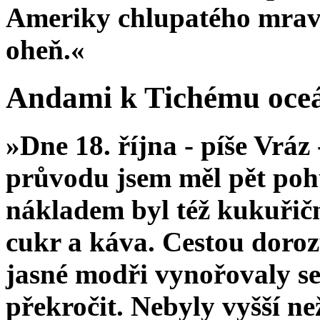
Ameriky chlu­patého mrave
oheň.«
Andami k Tichému oce
»Dne 18. října - píše Vrá
průvodu jsem měl pět po
nákladem byl též kukuřičn
cukr a káva. Cestou doroz
jasné modři vynořovaly se
pře­kročit. Nebyly vyšší ne