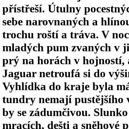
přístřeší. Útulny pocestn
sebe narovnaných a hlínou
trochu roští a tráva. V noc
mladých pum zvaných v již
prý na horách v hojností,
Jaguar netroufá si do výši
Vyhlídka do kraje byla má
tundry nemají pustějšího v
by se zádumčivou. Slunko 
mracích, dešti a sněhové p