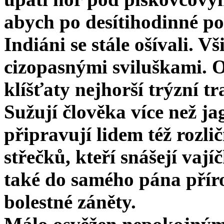
abych po desítihodinné po
Indiáni se stále ošívali. V
cizopasnými sviluškami. Os
klíšťaty nejhorší trýzní 
Sužují člověka více než ja
připravují lidem též rozl
střečků, kteří snášejí vají
také do samého pána přír
bolestné záněty.