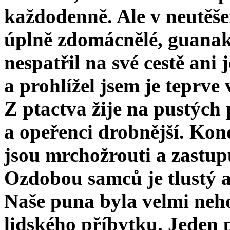
každodenně. Ale v neutěše
úplně zdomác­nělé, guanak
nespatřil na své cestě ani
a prohlížel jsem je teprve
Z ptactva žije na pustých
a opeřenci drobnější. Kon
jsou mrchožrouti a zastup
Ozdobou samců je tlustý a
Naše puna byla velmi neho
lidského příbytku. Jeden