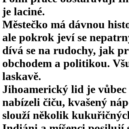
je laciné.
Městečko má dávnou histor
ale pokrok jeví se nepatrn
dívá se na rudochy, jak pr
obchodem a politikou. Všu
laskavě.
Jihoamerický lid je vůbec 
nabízeli čiču, kvašený ná
slouží několik kukuřičnýc
Indiáni a míšenci posilují 