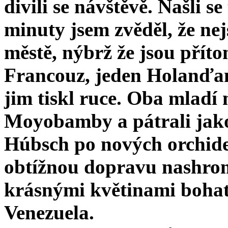
divili se návštěvě. Našli s
minuty jsem zvěděl, že n
městě, nýbrž že jsou příto
Francouz, jeden Holanďan
jim tiskl ruce. Oba mladí 
Moyobamby a pátrali jako
Húbsch po nových orchidej
obtížnou dopravu nashrom
krásnými květinami bohat
Venezuela.