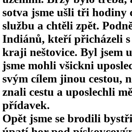
sotva jsme ušli tři hodiny
službu a chtěli zpět. Podn
Indiánů, kteří při­cházeli 
kraji neštovice. Byl jsem u
jsme mohli všickni uposlec
svým cílem jinou cestou, 
znali cestu a uposlechli mě
přídavek.
Opět jsme se brodili byst
úpatí hor pod pískovcovým