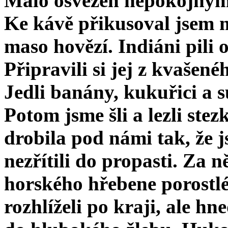
Málo osvěžen nepokojným 
Ke kávě přikusoval jsem 
maso hovězí. Indiáni pili o
Připravili si jej z kvašen
Jedli banány, kukuřici a s
Potom jsme šli a lezli ste
drobila pod námi tak, že 
nezřítili do propasti. Za n
horského hřebene porostlé
roz­hlíželi po kraji, ale h