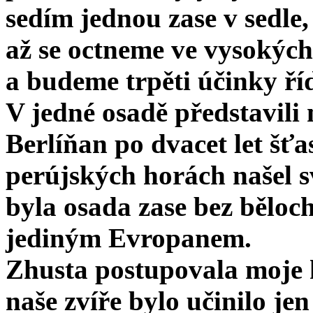
sedím jednou zase v sedle,
až se octneme ve vysokých
a budeme trpěti účinky ří
V jedné osadě představili m
Berlíňan po dvacet let šťa
perújských horách našel s
byla osada zase bez běloch
jediným Evropanem.
Zhusta postupovala moje
naše zvíře bylo učinilo jen