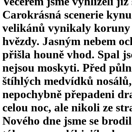
Večerem jsme vy­hlíželi již
Carokrásná scenerie kynu
velikánů vynikaly koruny 
hvězdy. Jasným nebem och
přišla houně vhod. Spal j
nejsou moskyti. Před půlno
štíhlých medvídků nosálů, 
nepochybně přepadeni dr
celou noc, ale nikoli ze st
Nového dne jsme se brodil