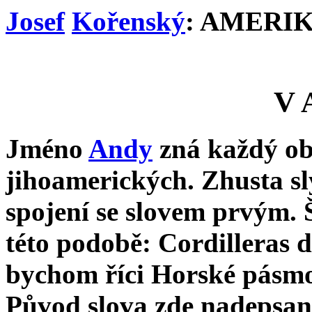
Josef
Kořenský
: AMERIK
V 
Jméno
Andy
zná každý ob
jihoamerických. Zhusta sl
spojení se slovem prvým. 
této podobě: Cordilleras 
bychom říci Horské pásm
Původ slova zde nadepsané