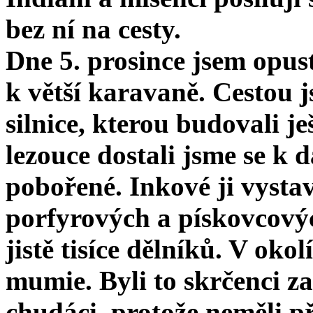
bez ní na cesty.
Dne 5. prosince jsem opus
k větší karavaně. Cestou j
silnice, kterou budovali j
lezouce dostali jsme se k 
pobořené. Inkové ji vystav
porfyrových a pískovcovýc
jistě tisíce dělníků. V oko
mumie. Byli to skrčenci za
chudáci, protože neměli př