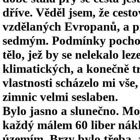
dříve. Věděl jsem, že cest
vzdělaných Evropanů, a p
sedmým. Podmínky pochodu
tělo, jež by se nelekalo le
klimatických, a konečně t
vlastnosti schá­zelo mi vše
zimnic velmi seslaben.
Bylo jasno a slunečno. Moj
každý málem 60 liber nák
územím. Brzy bylo třeba, 