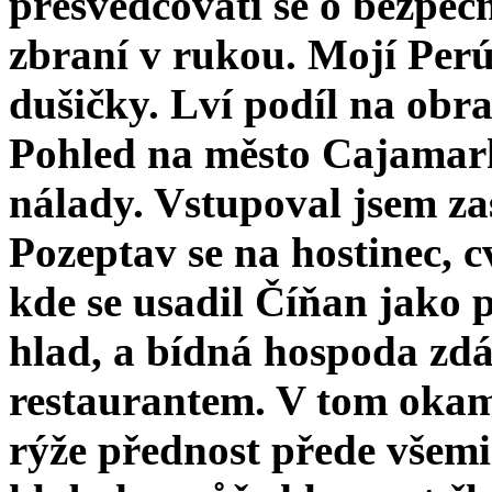
přesvědčovati se o bezpečn
zbraní v rukou. Mojí Perú
du­šičky. Lví podíl na obr
Pohled na město Cajamark
nálady. Vstu­poval jsem z
Pozeptav se na hostinec, 
kde se usadil Číňan jako 
hlad, a bídná hospoda zdá
restau­rantem. V tom okam
rýže přednost přede všem