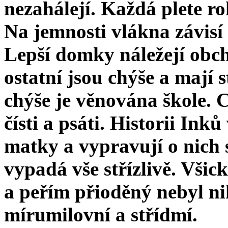
nezahálejí. Každá plete 
Na jemnosti vlákna závisí 
Lepší domky náležejí obc
ostatní jsou chýše a mají 
chýše je věnována škole. Ch
čísti a psáti. Historii In
matky a vypravují o nich
vypadá vše střízlivě. Všic
a peřím přioděný nebyl ni
mírumilovní a střídmí.