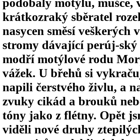
podobaly motýlu, mušce, vč
krátkozraký sběratel rozeh
nasycen směsí veškerých v
stromy dávající perúj-ský
modří motýlové rodu Morp
vážek. U břehů si vykraču
napili čerstvého živlu, a n
zvuky cikád a brouků neb
tóny jako z flétny. Opět j
viděli nové druhy ztepilý