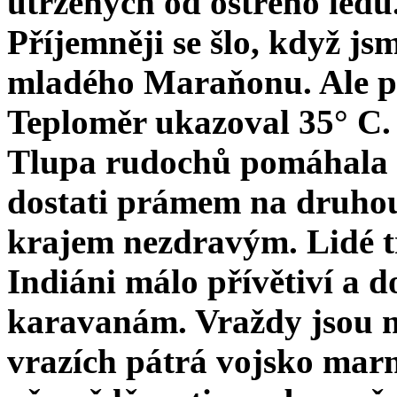
utržených od ostrého ledu
Příjemněji se šlo, když js
mladého Maraňonu. Ale po
Teploměr ukazoval 35° C. 
Tlupa rudochů pomáhala n
dostati prámem na druhou
krajem nezdravým. Lidé tr
Indiáni málo přívětiví a d
karavanám. Vraždy jsou n
vrazích pátrá vojsko marn