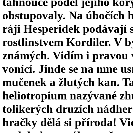
táhnouce podél jejího kor
obstupovaly. Na úbočích ho
ráji Hesperidek podávají s
rostlinstvem Kordiler. V
známých. Vidím i pravou 
vonící. Jinde se na mne us
mučenek a žlutých kan. Ta
heliotropium nazývané zhu
tolikerých dru­zích nádhe
hračky dělá si příroda! Vi