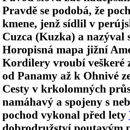
Pravdě se po­dobá, že poc
kmene, jenž sídlil v perú
Cuzca (Kuzka) a nazýval s
Horopisná mapa jižní Amer
Kordilery vroubí veškeré 
od Panamy až k Ohnivé z
Cesty v krkolomných průs
namáhavý a spojeny s neb
pochod vykonal před lety
dobrodružství poutavým 