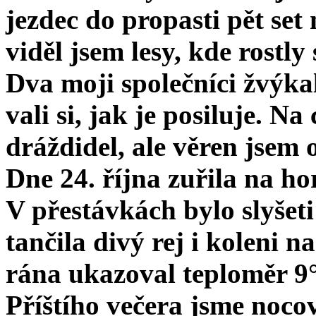
jezdec do propasti pět set
viděl jsem lesy, kde rostl
Dva moji společníci žvýkal
vali si, jak je posiluje. Na
dráždidel, ale věren jsem 
Dne 24. října zuřila na ho
V přestávkách bylo slyšet
tančila divý rej i koleni 
rána ukazoval teploměr 9
Příštího večera jsme noc