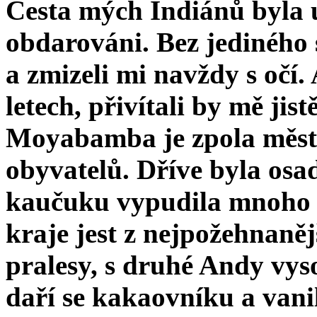
Cesta mých Indiánů byla u
obdarováni. Bez jediného 
a zmizeli mi navždy s očí.
letech, přivítali by mě jist
Moyabamba je zpola město,
obyvatelů. Dříve byla osad
kaučuku vypudila mnoho 
kraje jest z nejpožehnanějš
pralesy, s druhé Andy vyso
daří se kakaovníku a vanil